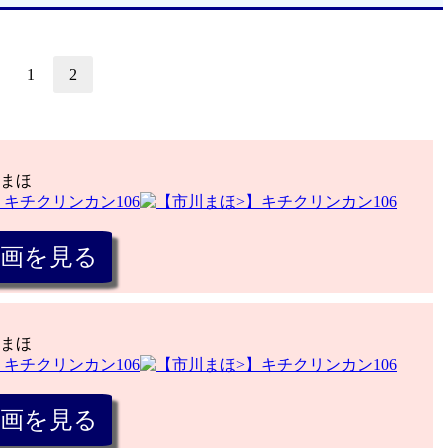
1
2
まほ
まほ