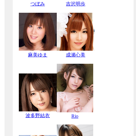
つぼみ
吉沢明歩
麻美ゆま
成瀬心美
波多野結衣
Rio