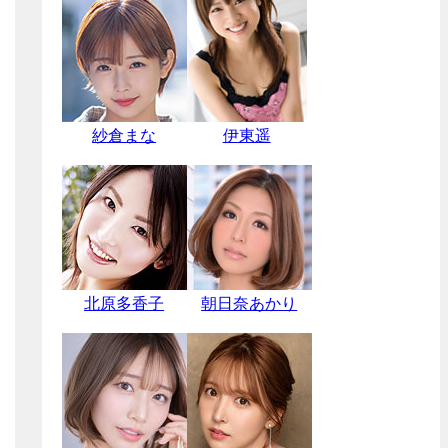
紗倉まな
伊東遥
北原多香子
朝日奈あかり