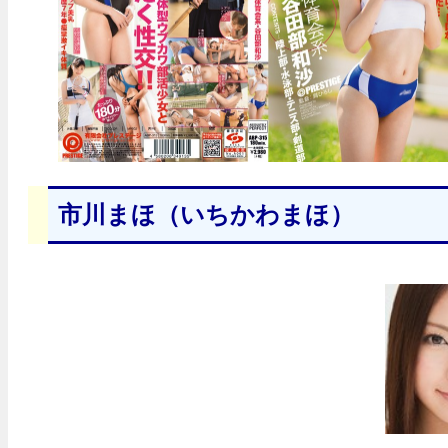
市川まほ（いちかわまほ）