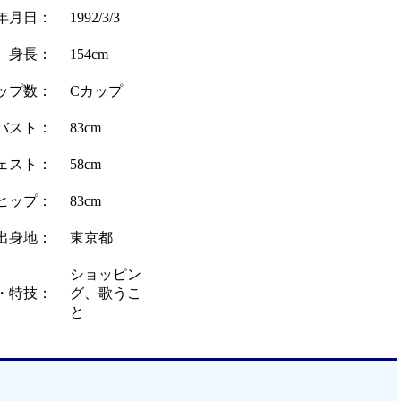
年月日：
1992/3/3
身長：
154cm
ップ数：
Cカップ
バスト：
83cm
ェスト：
58cm
ヒップ：
83cm
出身地：
東京都
ショッピン
・特技：
グ、歌うこ
と