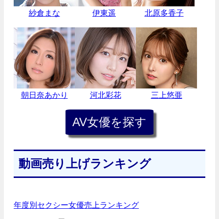
紗倉まな
伊東遥
北原多香子
朝日奈あかり
河北彩花
三上悠亜
動画売り上げランキング
年度別セクシー女優売上ランキング