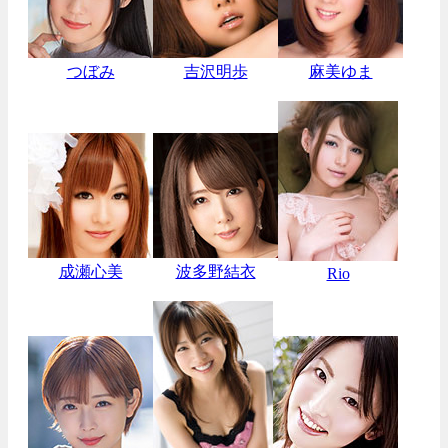
つぼみ
吉沢明歩
麻美ゆま
成瀬心美
波多野結衣
Rio