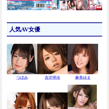
人気AV女優
つぼみ
吉沢明歩
麻美ゆま