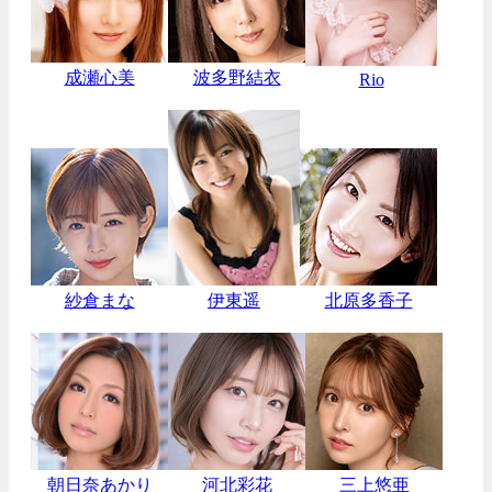
成瀬心美
波多野結衣
Rio
紗倉まな
伊東遥
北原多香子
朝日奈あかり
河北彩花
三上悠亜